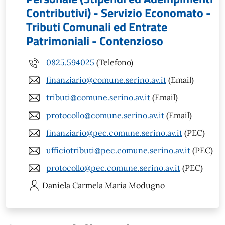
Contributivi) - Servizio Economato -
Tributi Comunali ed Entrate
Patrimoniali - Contenzioso
0825.594025
(Telefono)
finanziario@comune.serino.av.it
(Email)
tributi@comune.serino.av.it
(Email)
protocollo@comune.serino.av.it
(Email)
finanziario@pec.comune.serino.av.it
(PEC)
ufficiotributi@pec.comune.serino.av.it
(PEC)
protocollo@pec.comune.serino.av.it
(PEC)
Daniela Carmela Maria
Modugno