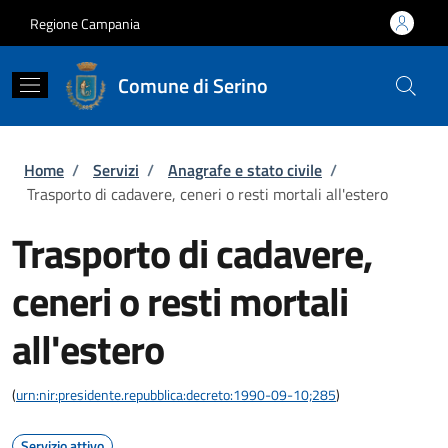
Salta al contenuto principale
Skip to footer content
Regione Campania
Comune di Serino
Briciole di pane
Home
/
Servizi
/
Anagrafe e stato civile
/
Trasporto di cadavere, ceneri o resti mortali all'estero
Trasporto di cadavere,
ceneri o resti mortali
all'estero
(
urn:nir:presidente.repubblica:decreto:1990-09-10;285
)
Servizio attivo