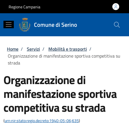
Salta al contenuto principale
Skip to footer content
Regione Campania
Comune di Serino
Briciole di pane
Home
/
Servizi
/
Mobilità e trasporti
/
Organizzazione di manifestazione sportiva competitiva su
strada
Organizzazione di
manifestazione sportiva
competitiva su strada
(
urn:nir:stato:regio.decreto:1940-05-06;635
)