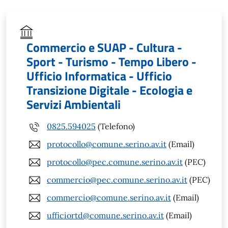
Commercio e SUAP - Cultura -
Sport - Turismo - Tempo Libero -
Ufficio Informatica - Ufficio
Transizione Digitale - Ecologia e
Servizi Ambientali
0825.594025
(Telefono)
protocollo@comune.serino.av.it
(Email)
protocollo@pec.comune.serino.av.it
(PEC)
commercio@pec.comune.serino.av.it
(PEC)
commercio@comune.serino.av.it
(Email)
ufficiortd@comune.serino.av.it
(Email)