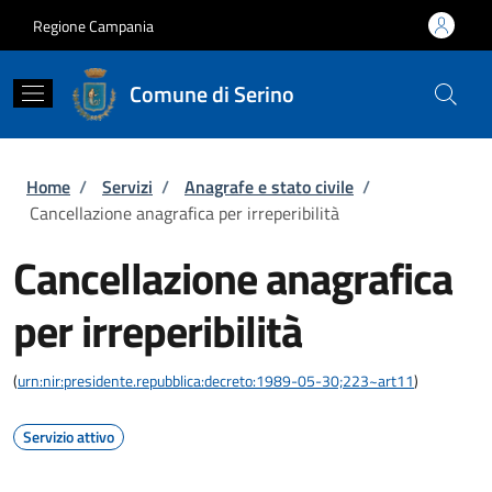
Salta al contenuto principale
Skip to footer content
Regione Campania
Comune di Serino
Briciole di pane
Home
/
Servizi
/
Anagrafe e stato civile
/
Cancellazione anagrafica per irreperibilità
Cancellazione anagrafica
per irreperibilità
(
urn:nir:presidente.repubblica:decreto:1989-05-30;223~art11
)
Servizio attivo