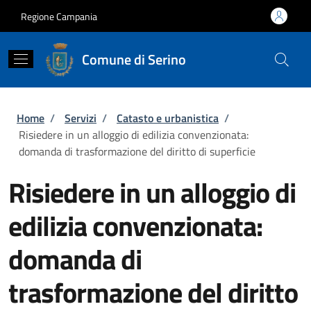
Salta al contenuto principale
Skip to footer content
Regione Campania
Comune di Serino
Briciole di pane
Home
/
Servizi
/
Catasto e urbanistica
/
Risiedere in un alloggio di edilizia convenzionata:
domanda di trasformazione del diritto di superficie
Risiedere in un alloggio di
edilizia convenzionata:
domanda di
trasformazione del diritto