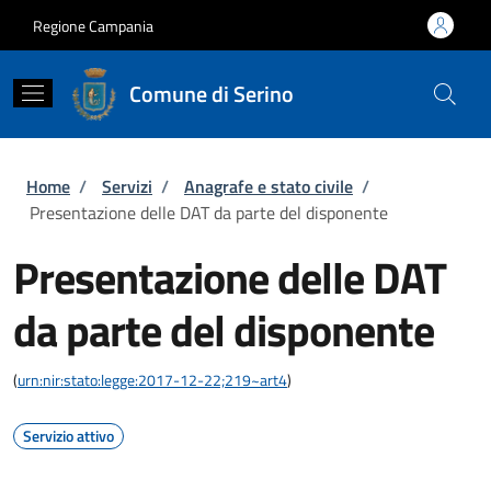
Salta al contenuto principale
Skip to footer content
Regione Campania
Comune di Serino
Briciole di pane
Home
/
Servizi
/
Anagrafe e stato civile
/
Presentazione delle DAT da parte del disponente
Presentazione delle DAT
da parte del disponente
(
urn:nir:stato:legge:2017-12-22;219~art4
)
Servizio attivo