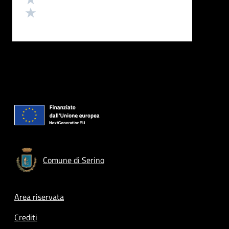
Valuta 1 stelle su 5
Comune di Serino
Footer menu
Area riservata
Crediti