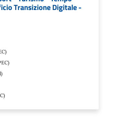
icio Transizione Digitale -
EC)
PEC)
l)
C)