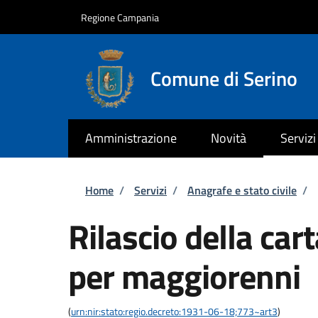
Salta al contenuto principale
Skip to footer content
Regione Campania
Comune di Serino
Amministrazione
Novità
Servizi
Briciole di pane
Home
/
Servizi
/
Anagrafe e stato civile
/
Rilascio della car
per maggiorenni
(
urn:nir:stato:regio.decreto:1931-06-18;773~art3
)