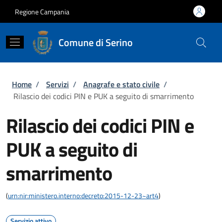
Salta al contenuto principale
Skip to footer content
Regione Campania
Comune di Serino
Briciole di pane
Home
/
Servizi
/
Anagrafe e stato civile
/
Rilascio dei codici PIN e PUK a seguito di smarrimento
Rilascio dei codici PIN e
PUK a seguito di
smarrimento
(
urn:nir:ministero.interno:decreto:2015-12-23~art4
)
Servizio attivo