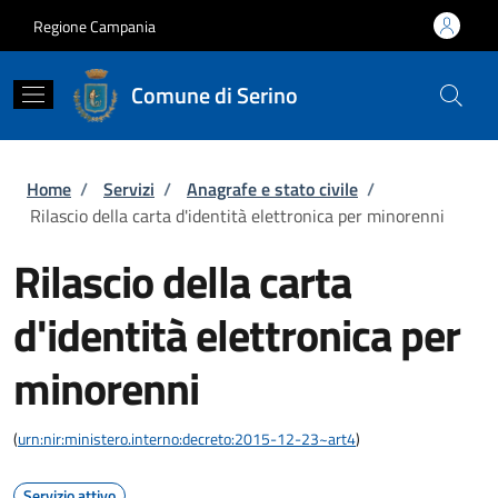
Salta al contenuto principale
Skip to footer content
Regione Campania
Comune di Serino
Briciole di pane
Home
/
Servizi
/
Anagrafe e stato civile
/
Rilascio della carta d'identità elettronica per minorenni
Rilascio della carta
d'identità elettronica per
minorenni
(
urn:nir:ministero.interno:decreto:2015-12-23~art4
)
Servizio attivo