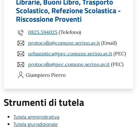
Librarie, Buoni Libro, Trasporto
Scolastico, Refezione Scolastica -
Riscossione Proventi
0825.594025
(Telefono)
protocollo@comune.serino.av.it
(Email)
urbanistica@pec.comune.serino.av.it
(PEC)
protocollo@pec.comune.serino.av.it
(PEC)
Giampiero
Pierro
Strumenti di tutela
Tutela amministrativa
Tutela giurisdizionale