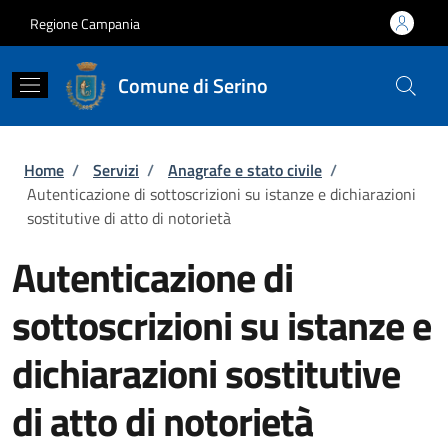
Salta al contenuto principale
Skip to footer content
Regione Campania
Comune di Serino
Briciole di pane
Home
/
Servizi
/
Anagrafe e stato civile
/
Autenticazione di sottoscrizioni su istanze e dichiarazioni
sostitutive di atto di notorietà
Autenticazione di
sottoscrizioni su istanze e
dichiarazioni sostitutive
di atto di notorietà