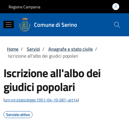
Salta al contenuto principale
Skip to footer content
Regione Campania
Comune di Serino
Briciole di pane
Home
/
Servizi
/
Anagrafe e stato civile
/
Iscrizione all'albo dei giudici popolari
Iscrizione all'albo dei
giudici popolari
(
urn:nir:stato:legge:1951-04-10;287~art14
)
Servizio attivo