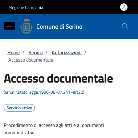
Salta al contenuto principale
Skip to footer content
Regione Campania
Comune di Serino
Briciole di pane
Home
/
Servizi
/
Autorizzazioni
/
Accesso documentale
Accesso documentale
(
urn:nir:stato:legge:1990-08-07;241~art22
)
Servizio attivo
Procedimento di accesso agli atti e ai documenti
amministrativi