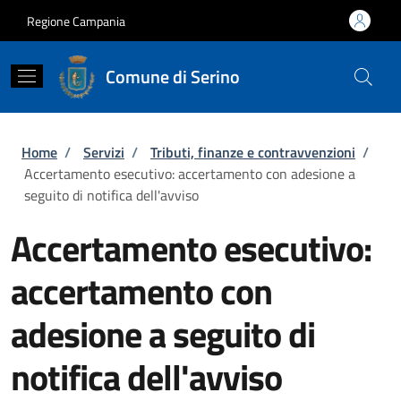
Salta al contenuto principale
Skip to footer content
Regione Campania
Comune di Serino
Briciole di pane
Home
/
Servizi
/
Tributi, finanze e contravvenzioni
/
Accertamento esecutivo: accertamento con adesione a
seguito di notifica dell'avviso
Accertamento esecutivo:
accertamento con
adesione a seguito di
notifica dell'avviso