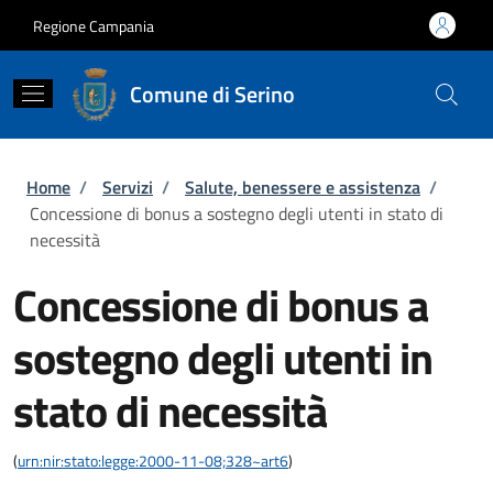
Salta al contenuto principale
Skip to footer content
Regione Campania
Comune di Serino
Briciole di pane
Home
/
Servizi
/
Salute, benessere e assistenza
/
Concessione di bonus a sostegno degli utenti in stato di
necessità
Concessione di bonus a
sostegno degli utenti in
stato di necessità
(
urn:nir:stato:legge:2000-11-08;328~art6
)