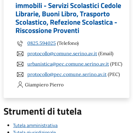
immobili - Servizi Scolastici Cedole
Librarie, Buoni Libro, Trasporto
Scolastico, Refezione Scolastica -
Riscossione Proventi
0825.594025
(Telefono)
protocollo@comune.serino.av.it
(Email)
urbanistica@pec.comune.serino.av.it
(PEC)
protocollo@pec.comune.serino.av.it
(PEC)
Giampiero
Pierro
Strumenti di tutela
Tutela amministrativa
Tutela giurisdizionale