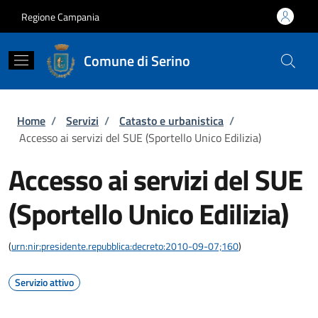
Salta al contenuto principale
Skip to footer content
Regione Campania
Comune di Serino
Briciole di pane
Home
/
Servizi
/
Catasto e urbanistica
/
Accesso ai servizi del SUE (Sportello Unico Edilizia)
Accesso ai servizi del SUE
(Sportello Unico Edilizia)
(
urn:nir:presidente.repubblica:decreto:2010-09-07;160
)
Servizio attivo