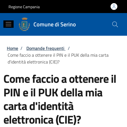
Salta al contenuto principale
Skip to footer content
Regione Campania
Comune di Serino
Briciole di pane
Home
/
Domande frequenti
/
Come faccio a ottenere il PIN e il PUK della mia carta
d'identità elettronica (CIE)?
Come faccio a ottenere il
PIN e il PUK della mia
carta d'identità
elettronica (CIE)?