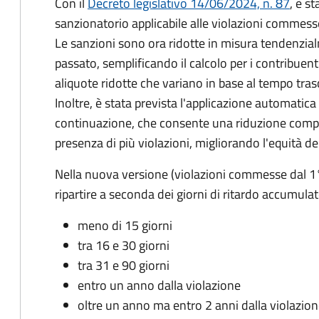
Con il
Decreto legislativo 14/06/2024, n. 87
, è s
sanzionatorio applicabile alle violazioni commess
Le sanzioni sono ora ridotte in misura tendenzial
passato, semplificando il calcolo per i contribue
aliquote ridotte che variano in base al tempo tra
Inoltre, è stata prevista l'applicazione automatica 
continuazione, che consente una riduzione compl
presenza di più violazioni, migliorando l'equità de
Nella nuova versione (violazioni commesse dal 1
ripartire a seconda dei giorni di ritardo accumulat
meno di 15 giorni
tra 16 e 30 giorni
tra 31 e 90 giorni
entro un anno dalla violazione
oltre un anno ma entro 2 anni dalla violazio