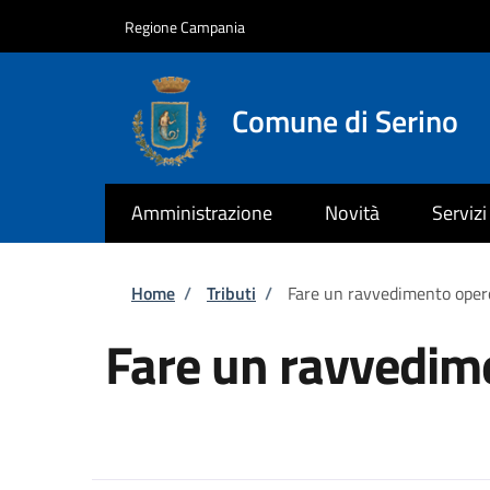
Salta al contenuto principale
Skip to footer content
Regione Campania
Comune di Serino
Amministrazione
Novità
Servizi
Briciole di pane
Home
/
Tributi
/
Fare un ravvedimento oper
Fare un ravvedim