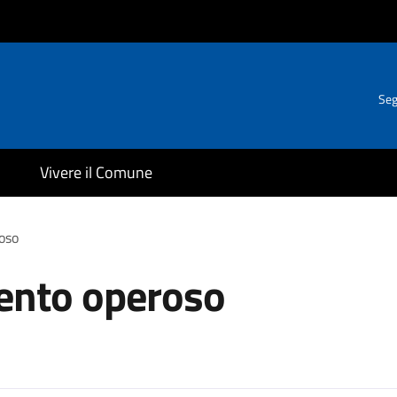
Seg
Vivere il Comune
oso
ento operoso