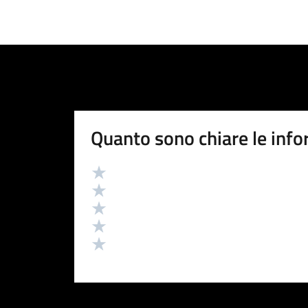
Quanto sono chiare le info
Valutazione
Valuta 5 stelle su 5
Valuta 4 stelle su 5
Valuta 3 stelle su 5
Valuta 2 stelle su 5
Valuta 1 stelle su 5