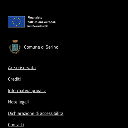
Comune di Serino
Footer menu
Area riservata
Crediti
Informativa privacy
Note legali
Dichiarazione di accessibilità
Contatti