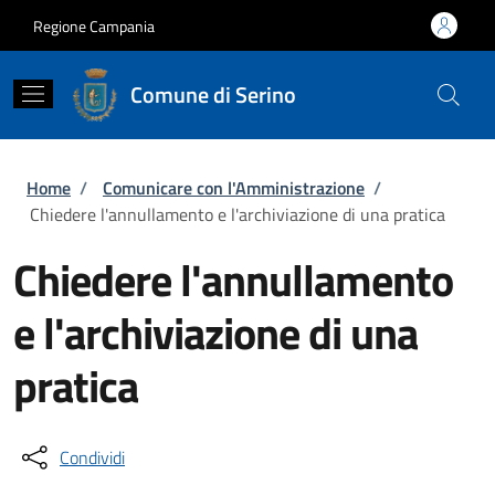
Salta al contenuto principale
Skip to footer content
Regione Campania
Comune di Serino
Briciole di pane
Home
/
Comunicare con l'Amministrazione
/
Chiedere l'annullamento e l'archiviazione di una pratica
Chiedere l'annullamento
e l'archiviazione di una
pratica
Condividi