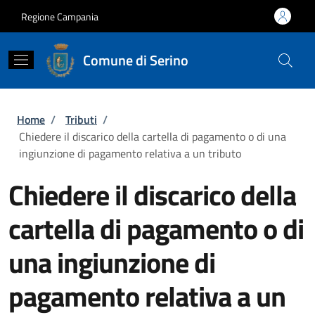
Salta al contenuto principale
Skip to footer content
Regione Campania
Comune di Serino
Briciole di pane
Home
/
Tributi
/
Chiedere il discarico della cartella di pagamento o di una
ingiunzione di pagamento relativa a un tributo
Chiedere il discarico della
cartella di pagamento o di
una ingiunzione di
pagamento relativa a un