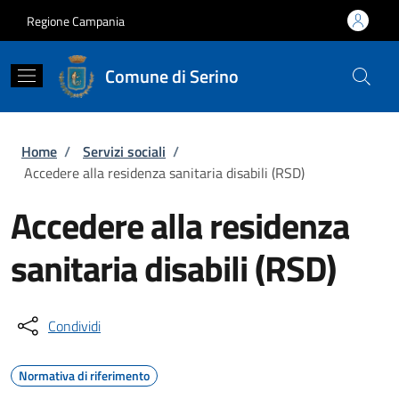
Salta al contenuto principale
Skip to footer content
Regione Campania
Comune di Serino
Briciole di pane
Home
/
Servizi sociali
/
Accedere alla residenza sanitaria disabili (RSD)
Accedere alla residenza
sanitaria disabili (RSD)
Condividi
Normativa di riferimento