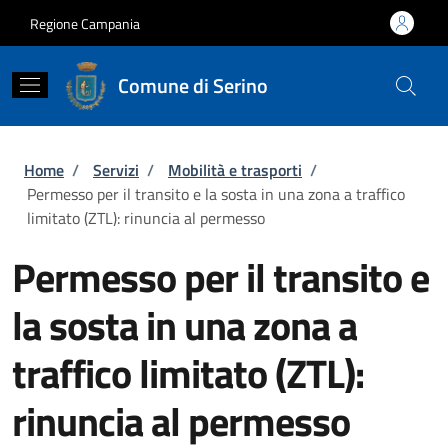
Salta al contenuto principale
Skip to footer content
Regione Campania
Comune di Serino
Briciole di pane
Home
/
Servizi
/
Mobilità e trasporti
/
Permesso per il transito e la sosta in una zona a traffico
limitato (ZTL): rinuncia al permesso
Permesso per il transito e
la sosta in una zona a
traffico limitato (ZTL):
rinuncia al permesso