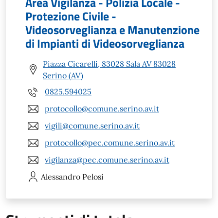
Area Vigilanza - Polizia Locale -
Protezione Civile -
Videosorveglianza e Manutenzione
di Impianti di Videosorveglianza
Piazza Cicarelli, 83028 Sala AV 83028
Serino (AV)
0825.594025
protocollo@comune.serino.av.it
vigili@comune.serino.av.it
protocollo@pec.comune.serino.av.it
vigilanza@pec.comune.serino.av.it
Alessandro
Pelosi