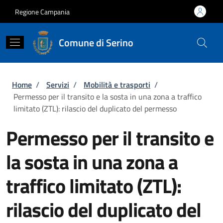
Salta al contenuto principale
Skip to footer content
Regione Campania
Comune di Serino
Briciole di pane
Home
/
Servizi
/
Mobilità e trasporti
/
Permesso per il transito e la sosta in una zona a traffico
limitato (ZTL): rilascio del duplicato del permesso
Permesso per il transito e
la sosta in una zona a
traffico limitato (ZTL):
rilascio del duplicato del