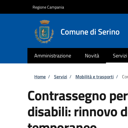
Salta al contenuto principale
Skip to footer content
Regione Campania
Comune di Serino
Amministrazione
Novità
Servizi
Briciole di pane
Home
/
Servizi
/
Mobilità e trasporti
/
Con
Contrassegno per v
disabili: rinnovo
temporaneo