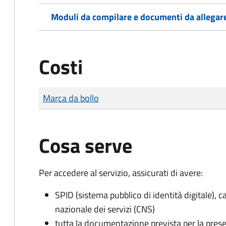
Moduli da compilare e documenti da allegar
Costi
Tipo di pagamento
Importo
Marca da bollo
Cosa serve
Per accedere al servizio, assicurati di avere:
SPID (sistema pubblico di identità digitale), ca
nazionale dei servizi (CNS)
tutta la documentazione prevista per la prese