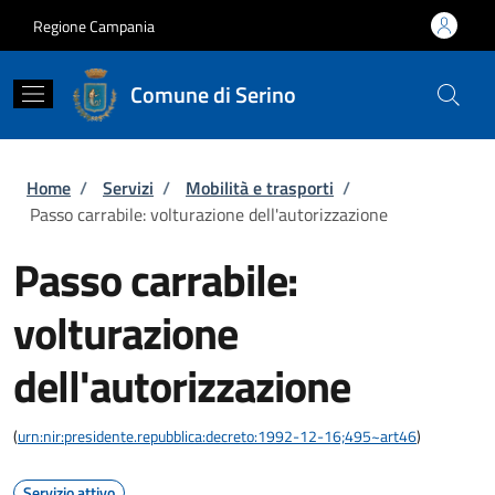
Salta al contenuto principale
Skip to footer content
Regione Campania
Comune di Serino
Briciole di pane
Home
/
Servizi
/
Mobilità e trasporti
/
Passo carrabile: volturazione dell'autorizzazione
Passo carrabile:
volturazione
dell'autorizzazione
(
urn:nir:presidente.repubblica:decreto:1992-12-16;495~art46
)
Servizio attivo