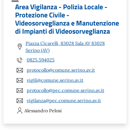
Area Vigilanza - Polizia Locale -
Protezione Civile -
Videosorveglianza e Manutenzione
di Impianti di Videosorveglianza
Piazza Cicarelli, 83028 Sala AV 83028
Serino (AV)
0825.594025
protocollo@comune.serino.av.it
vigili@comune.serino.av.it
protocollo@pec.comune.serino.av.it
vigilanza@pec.comune.serino.av.it
Alessandro
Pelosi