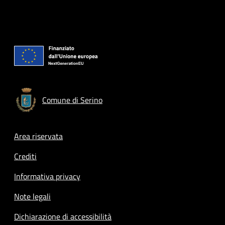
Comune di Serino
Footer menu
Area riservata
Crediti
Informativa privacy
Note legali
Dichiarazione di accessibilità