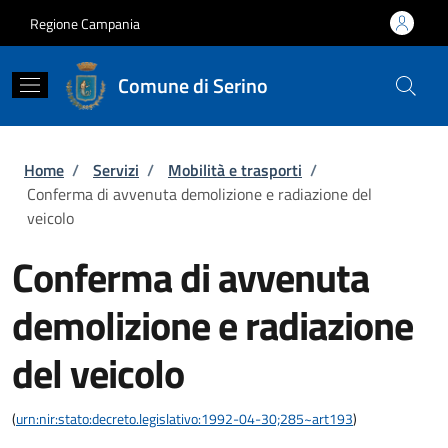
Salta al contenuto principale
Skip to footer content
Regione Campania
Comune di Serino
Briciole di pane
Home
/
Servizi
/
Mobilità e trasporti
/
Conferma di avvenuta demolizione e radiazione del
veicolo
Conferma di avvenuta
demolizione e radiazione
del veicolo
(
urn:nir:stato:decreto.legislativo:1992-04-30;285~art193
)