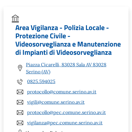
Area Vigilanza - Polizia Locale -
Protezione Civile -
Videosorveglianza e Manutenzione
di Impianti di Videosorveglianza
Piazza Cicarelli, 83028 Sala AV 83028
Serino (AV)
0825.594025
protocollo@comune.serino.av.it
vigili@comune.serino.av.it
protocollo@pec.comune.serino.av.it
vigilanza@pec.comune.serino.av.it